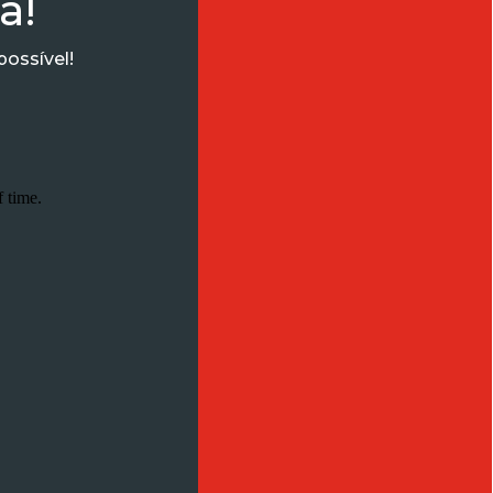
a!
ossível!