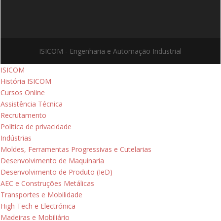
ISICOM - Engenharia e Automação Industrial
ISICOM
História ISICOM
Cursos Online
Assistência Técnica
Recrutamento
Política de privacidade
Indústrias
Moldes, Ferramentas Progressivas e Cutelarias
Desenvolvimento de Maquinaria
Desenvolvimento de Produto (IeD)
AEC e Construções Metálicas
Transportes e Mobilidade
High Tech e Electrónica
Madeiras e Mobiliário