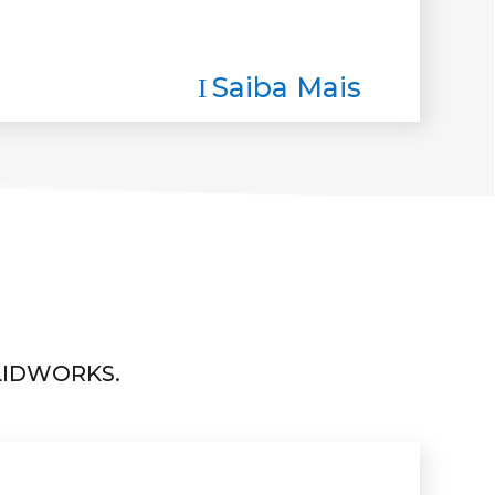
Saiba Mais
I
OLIDWORKS.