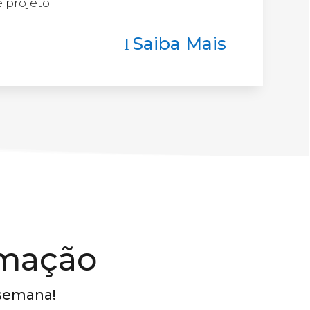
 projeto.
Saiba Mais
I
rmação
 semana!