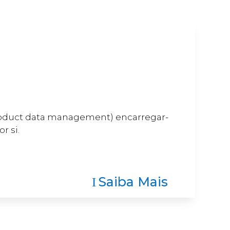
roduct data management) encarregar-
r si.
Saiba Mais
I