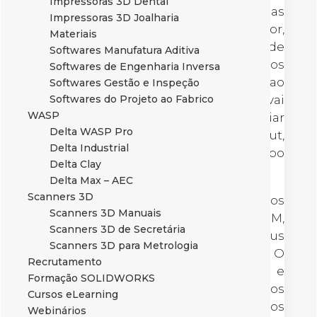
Impressoras 3D Dental
cliente final. Conforme as
Impressoras 3D Joalharia
especificações dadas pelo utilizador,
Materiais
uma pré-visualização 3D (ou Realidade
Softwares Manufatura Aditiva
Virtual) e um preço são gerados
Softwares de Engenharia Inversa
automaticamente mostrando ao
Softwares Gestão e Inspeção
cliente o que vai receber e quanto vai
Softwares do Projeto ao Fabrico
WASP
custar. O DriveWorks permite criar
Delta WASP Pro
configuradores interativos de Layout,
Delta Industrial
de produto ou simplesmente do tipo
Delta Clay
ShoppingCart.
Delta Max – AEC
Scanners 3D
O DriveWorks integra com outros
Scanners 3D Manuais
produtos SOLIDWORKS como o PDM,
Scanners 3D de Secretária
MBD ou CAM e também com os seus
Scanners 3D para Metrologia
sistemas de ERP, CRM ou MRP. O
Recrutamento
DriveWorks consegue ainda ler e
Formação SOLIDWORKS
escrever para bases de dados, ficheiros
Cursos eLearning
estáticos, serviços web e mesmos
Webinários