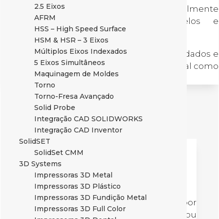
2.5 Eixos
muito intuitiva o DriveWorks permite facilmente
AFRM
atualizar regras, acrescentar modelos e
HSS – High Speed Surface
documentos.
HSM & HSR – 3 Eixos
Múltiplos Eixos Indexados
Veja alguns exemplos, introduza os seus dados e
5 Eixos Simultâneos
verifique o que vai receber no seu email tal como
Maquinagem de Moldes
se fosse o cliente:
Demo Kiosk
Torno
Torno-Fresa Avançado
Solid Probe
Integração CAD SOLIDWORKS
Integração CAD Inventor
SolidSET
Orçamentação e
SolidSet CMM
configurador
3D Systems
Impressoras 3D Metal
integrado
Impressoras 3D Plástico
Impressoras 3D Fundição Metal
O configurador pode ser utilizado por
Impressoras 3D Full Color
equipas de vendas, distribuidores ou