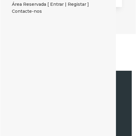
sistemas de pagamento.
Área Reservada [ Entrar | Registar ]
Contacte-nos
Contacte-nos
agora!
Retomaremos o contacto tão breve quanto
possível!