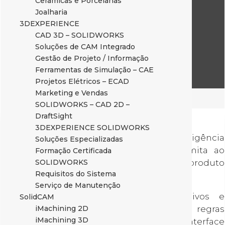
Cerâmicas e Porcelanas
Joalharia
3DEXPERIENCE
CAD 3D – SOLIDWORKS
Soluções de CAM Integrado
Gestão de Projeto / Informação
Ferramentas de Simulação – CAE
Projetos Elétricos – ECAD
Marketing e Vendas
SOLIDWORKS – CAD 2D –
Automatização total
DraftSight
3DEXPERIENCE SOLIDWORKS
Defina regras para criar uma certa inteligência
Soluções Especializadas
nos seus modelos e formulários. Permita ao
Formação Certificada
utilizador criar inúmeras variações do produto
SOLIDWORKS
Requisitos do Sistema
com as limitações que quiser impor.
Serviço de Manutenção
Os formulários podem ser responsivos e
SolidCAM
funcionarem também de acordo com regras
iMachining 2D
iMachining 3D
definidas por si. Com a ajuda de uma interface