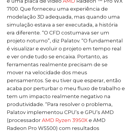
e uma placa de vídeo
AMD
Radeon ™ Pro WX
7100. Que forneceu uma experiência de
modelação 3D adequada, mas quando uma
simulação estava a ser executada, a história
era diferente. “O CFD costumava ser um
projeto noturno”, diz Palatov. “O fundamental
é visualizar e evoluir o projeto em tempo real
e ver onde tudo se encaixa. Portanto, as
ferramentas realmente precisam de se
mover na velocidade dos meus
pensamentos. Se eu tiver que esperar, então
acaba por perturbar o meu fluxo de trabalho e
tem um impacto realmente negativo na
produtividade. “Para resolver o problema,
Palatov implementou CPU’s e GPU’s AMD
(processador
AMD Ryzen 3950X
e AMD
Radeon Pro W5500) com resultados