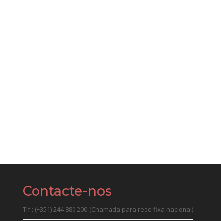
Contacte-nos
Tlf.: (+351) 244 880 200
(Chamada para rede fixa nacional)