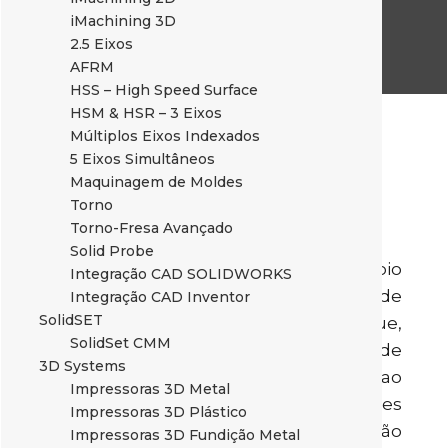
iMachining 3D
2.5 Eixos
AFRM
HSS – High Speed Surface
HSM & HSR – 3 Eixos
Múltiplos Eixos Indexados
Qual o objetivo deste
5 Eixos Simultâneos
Maquinagem de Moldes
movimento?
Torno
Torno-Fresa Avançado
Solid Probe
O objetivo é conseguirmos com o apoio
Integração CAD SOLIDWORKS
de todos uma produção em grande
Integração CAD Inventor
SolidSET
escala, recorrendo a materiais que,
SolidSet CMM
sendo de fácil disponibilidade de
3D Systems
fornecimento, também possam ir ao
Impressoras 3D Metal
encontro dos requisitos e necessidades
Impressoras 3D Plástico
dos profissionais de saúde que a irão
Impressoras 3D Fundição Metal