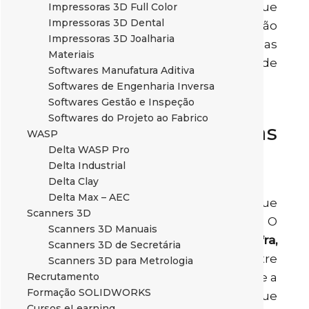
utilizar, em circunstâncias difíceis, e que
Impressoras 3D Full Color
Impressoras 3D Dental
nos obrigam também a pensar não
Impressoras 3D Joalharia
apenas na eficácia da solução, mas
Materiais
também no conforto e facilidade de
Softwares Manufatura Aditiva
utilização.
Softwares de Engenharia Inversa
Softwares Gestão e Inspeção
Softwares do Projeto ao Fabrico
Quem vai receber estas
WASP
Delta WASP Pro
viseiras?
Delta Industrial
Delta Clay
Delta Max – AEC
Até ao momento as entidades que
Scanners 3D
devem receber estas viseiras são. O
Scanners 3D Manuais
Centro Hospitalar do Oeste, Mafra,
Scanners 3D de Secretária
diversos lares, Hospitais de Lisboa
, entre
Scanners 3D para Metrologia
Recrutamento
outros que tem vindo crescentemente a
Formação SOLIDWORKS
solicitar estes equipamentos. Assim que
Cursos eLearning